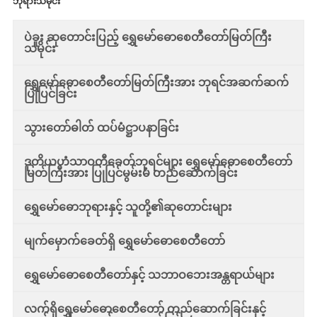
ဘုရားသမိုင်း
ပဲခူး ဆုတောင်းပြည့် ရွှေမော်ဓောစေတီတော်မြတ်ကြီး
သမိုင်း
ရွှေမော်ဓောစေတီတော်မြတ်ကြီးအား ဘုရင်အဆက်ဆက်
ပြုပြင်ခြင်း
သွားတော်ဓါတ် ထပ်မံဋ္ဌာပနာခြင်း
ဒုတိယဟံသာဝတီခေတ်ဘုရင်များ ရွှေမော်ဓောစေတီတော်
မြတ်ကြီးအား ပြုပြင်မွမ်းမံ တည်ဆောက်ခြင်း
ရွှေမော်ဓောဘုရားနှင့် သူတို့၏ဆုတောင်းများ
မျက်မှောက်ခေတ်ရှိ ရွှေမော်ဓောစေတီတော်
ရွှေမော်ဓောစေတီတော်နှင့် သဘာဝဘေးအန္တရာယ်များ
လက်ရှိရွှေမော်ဓောစေတီတော် တည်ဆောက်ခြင်းနှင့်