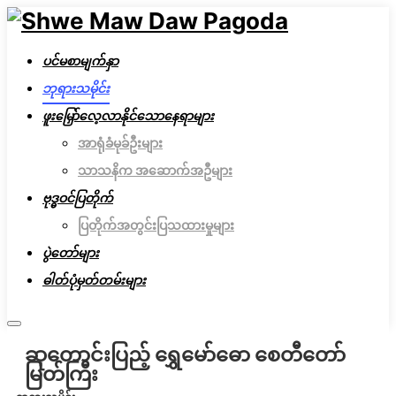
ပင်မစာမျက်နှာ
ဘုရားသမိုင်း
ဖူးမြှော်လေ့လာနိုင်သောနေရာများ
အာရုံခံမုခ်ဦးများ
သာသနိက အဆောက်အဦများ
ဗုဒ္ဓဝင်ပြတိုက်
ပြတိုက်အတွင်းပြသထားမှုများ
ပွဲတော်များ
ဓါတ်ပုံမှတ်တမ်းများ
ဆုတောင်းပြည့် ရွှေမော်ဓော စေတီတော်
မြတ်ကြီး