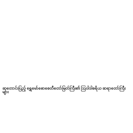
ဆုတောင်းပြည့် ရွှေမော်ဓောစေတီတော်မြတ်ကြီး၏ ဩဝါဒါစရိယ ဆရာတော်ကြီး
များ