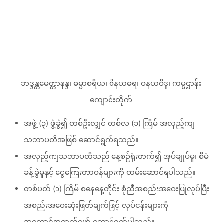
ဘဒ္ဒန္တမေတ္တာနန္ဒ၊ ဓမ္မာစရိယ၊ ဝိနယဓရ၊ ဝနယဝိဒူ၊ ကမ္မဌာန်း
ကျောင်းတိုက်
အဖွဲ့ (၃) ဖွဲ့ခွဲ၍ တစ်ဦးလျှင် တစ်လ (၁) ကြိမ် အလှည့်ကျ
သဘာပတိအဖြစ် ဆောင်ရွက်ရသည်။
အလှည့်ကျသဘာပတိသည် နေ့စဉ်ရုံးတက်၍ အုပ်ချုပ်မှု၊ စီမံ
ခန့်ခွဲမှုနှင့် ငွေကြေးတာဝန်များကို ထမ်းဆောင်ရပါသည်။
တစ်ပတ် (၁) ကြိမ် စနေနေ့တိုင်း စုံညီအစည်းအဝေးပြုလုပ်ပြီး
အစည်းအဝေးဆုံးဖြတ်ချက်ဖြင့် လုပ်ငန်းများကို
အကောင်အထည်ဖော် ဆောင်ရွက်ပါသည်။