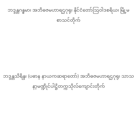
ဘဒ္ဒန္တဂန္ဓမာ၊ အဘိဓဇမဟာရဌဂုရု၊ နိုင်ငံတော်ဩဝါဒစရိယ၊ မြို့မ
စာသင်တိုက်
ဘဒ္ဒန္တသိရိန္ဒ၊ (ပဓာန နာယကဆရာတော်) အဘိဓဇမဟာရဌဂုရု၊ သာသ
နာ့မဏ္ဍိုင်ပါဋ္ဌိတက္ကသိုလ်ကျောင်းတိုက်