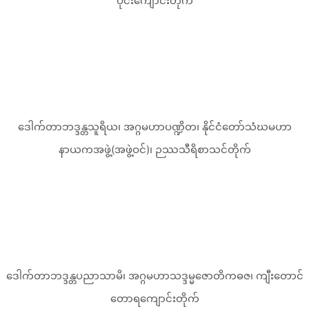
ဝိုင်းကျောင်းတိုက်
ဒေါက်တာဘဒ္ဒန္တသူရိယ၊ အဂ္ဂမဟာပဏ္ဍိတ၊ နိုင်ငံတော်သံဃမဟာ
နာယကအဖွဲ့(အဖွဲ့ဝင်)၊ ဉဿသီရိစာသင်တိုက်
ဒေါက်တာဘဒ္ဒန္တပညာသာမိ၊ အဂ္ဂမဟာသဒ္ဒမ္မဇောတိကဓဇ၊ ကျီးတောင်
တောရကျောင်းတိုက်