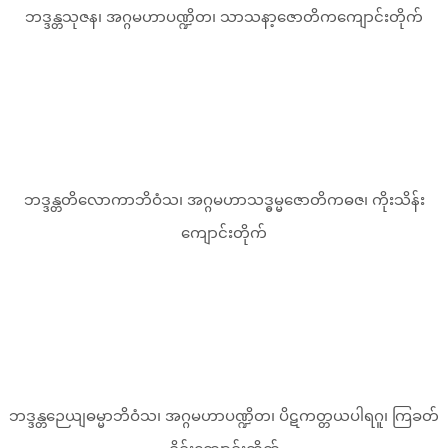
ဘဒ္ဒန္တသုဇန၊ အဂ္ဂမဟာပဏ္ဍိတ၊ သာသနာ့ဇောတိကကျောင်းတိုက်
ဘဒ္ဒန္တတိလောကာဘိဝံသ၊ အဂ္ဂမဟာသဒ္ဓမ္မဇောတိကဓဇ၊ ကိုးသိန်း
ကျောင်းတိုက်
ဘဒ္ဒန္တဉေယျဓမ္မာဘိဝံသ၊ အဂ္ဂမဟာပဏ္ဍိတ၊ ပိဋကတ္တယပါရဂူ၊ ကြခတ်