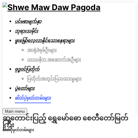
ပင်မစာမျက်နှာ
ဘုရားသမိုင်း
ဖူးမြှော်လေ့လာနိုင်သောနေရာများ
အာရုံခံမုခ်ဦးများ
သာသနိက အဆောက်အဦများ
ဗုဒ္ဓဝင်ပြတိုက်
ပြတိုက်အတွင်းပြသထားမှုများ
ပွဲတော်များ
ဓါတ်ပုံမှတ်တမ်းများ
Main menu
ဆုတောင်းပြည့် ရွှေမော်ဓော စေတီတော်မြတ်
ကြီး
ဓါတ်ပုံမှတ်တမ်းများ