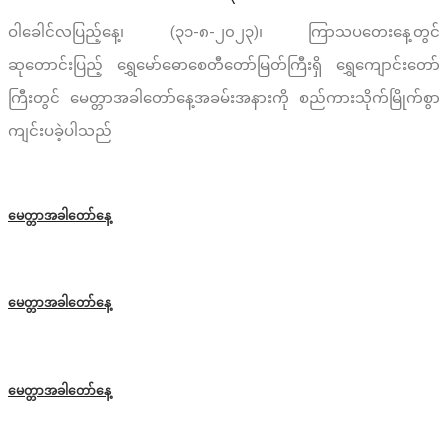
ဝါခေါင်လပြည့်နေ့၊ (၃၁-၈-၂၀၂၃)၊ ကြာသပတေးနေ့တွင်
ဆုတောင်းပြည့် ရွှေမော်ဓောစေတီတော်မြတ်ကြီးရှိ ရွှေကျောင်းတော်
ကြီးတွင် မေတ္တာအခါတော်နေ့အခမ်းအနားကို စည်ကားသိုက်မြိုက်စွာ
ကျင်းပခဲ့ပါသည်
မေတ္တာအခါတော်နေ့
မေတ္တာအခါတော်နေ့
မေတ္တာအခါတော်နေ့