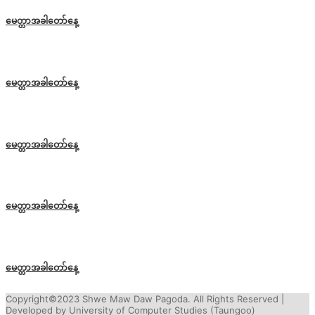
မေတ္တာအခါတော်နေ့
မေတ္တာအခါတော်နေ့
မေတ္တာအခါတော်နေ့
မေတ္တာအခါတော်နေ့
မေတ္တာအခါတော်နေ့
Copyright©2023 Shwe Maw Daw Pagoda. All Rights Reserved |
Developed by University of Computer Studies (Taungoo)