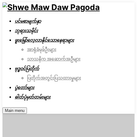
ပင်မစာမျက်နှာ
ဘုရားသမိုင်း
ဖူးမြှော်လေ့လာနိုင်သောနေရာများ
အာရုံခံမုခ်ဦးများ
သာသနိက အဆောက်အဦများ
ဗုဒ္ဓဝင်ပြတိုက်
ပြတိုက်အတွင်းပြသထားမှုများ
ပွဲတော်များ
ဓါတ်ပုံမှတ်တမ်းများ
Main menu